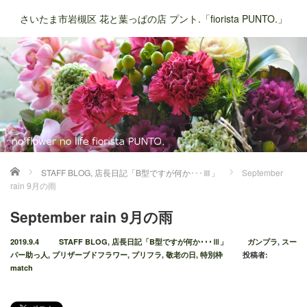
さいたま市岩槻区 花と葉っぱの店 プント.「fiorista PUNTO.」
ホーム
STAFF BLOG
,
店長日記「B型ですが何か･･･Ⅲ」
September
rain 9月の雨
September rain 9月の雨
2019.9.4
STAFF BLOG
,
店長日記「B型ですが何か･･･Ⅲ」
ガンプラ
,
スー
パー助っ人
,
プリザーブドフラワー
,
プリフラ
,
敬老の日
,
特別枠
投稿者:
match