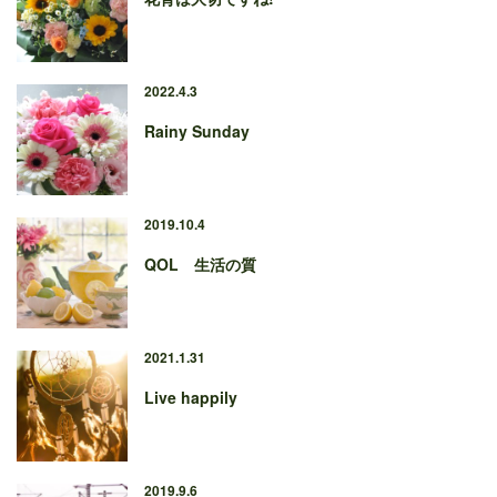
2022.4.3
Rainy Sunday
2019.10.4
QOL 生活の質
2021.1.31
Live happily
2019.9.6