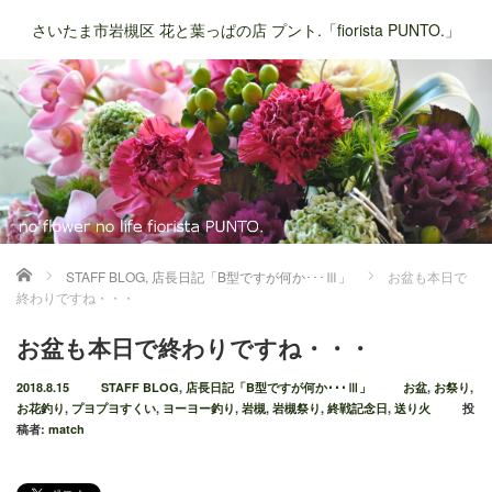
さいたま市岩槻区 花と葉っぱの店 プント.「fiorista PUNTO.」
ホーム
STAFF BLOG
,
店長日記「B型ですが何か･･･Ⅲ」
お盆も本日で
終わりですね・・・
お盆も本日で終わりですね・・・
2018.8.15
STAFF BLOG
,
店長日記「B型ですが何か･･･Ⅲ」
お盆
,
お祭り
,
お花釣り
,
プヨプヨすくい
,
ヨーヨー釣り
,
岩槻
,
岩槻祭り
,
終戦記念日
,
送り火
投
稿者:
match