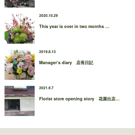
2020.10.29
This year is over in two months …
2019.8.13
Manager’s diary 店長日記
2021.9.7
Florist store opening story 花屋出店…