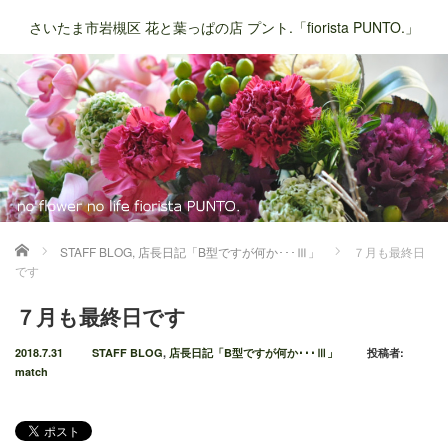
さいたま市岩槻区 花と葉っぱの店 プント.「fiorista PUNTO.」
ホーム
STAFF BLOG
,
店長日記「B型ですが何か･･･Ⅲ」
７月も最終日
です
７月も最終日です
2018.7.31
STAFF BLOG
,
店長日記「B型ですが何か･･･Ⅲ」
投稿者:
match