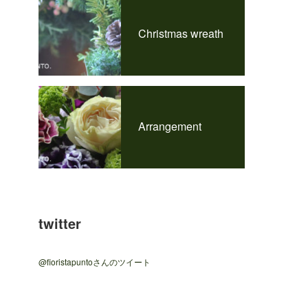
Christmas wreath
Arrangement
twitter
@fioristapuntoさんのツイート