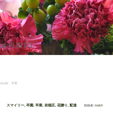
aduate 卒業
スマイリー
,
卒園
,
卒業
,
岩槻区
,
花贈り
,
配達
投稿者:
match