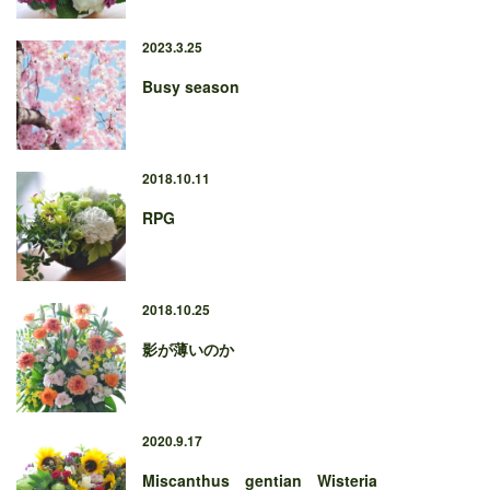
2023.3.25
Busy season
2018.10.11
RPG
2018.10.25
影が薄いのか
2020.9.17
Miscanthus gentian Wisteria