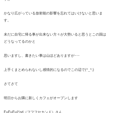
かなり広がっている放射能の影響を忘れてはいけないと思いま
す。
未だに自宅に帰る事が出来ない方々が大勢いると思うとこの国は
どうなってるのかと
思いますし、書きたい事は山ほどありますが･･･
上手くまとめられないし感情的になるのでこの辺で(^_^;)
さてさて
明日からお隣に新しくカフェがオープンします
FuFuFu2’nd（フフフセカンド）さん