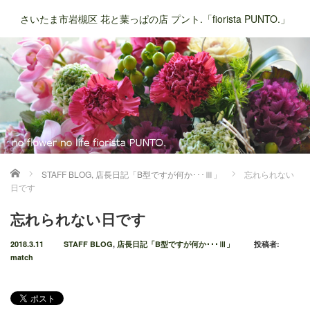
さいたま市岩槻区 花と葉っぱの店 プント.「fiorista PUNTO.」
ホーム
STAFF BLOG
,
店長日記「B型ですが何か･･･Ⅲ」
忘れられない
日です
忘れられない日です
2018.3.11
STAFF BLOG
,
店長日記「B型ですが何か･･･Ⅲ」
投稿者:
match