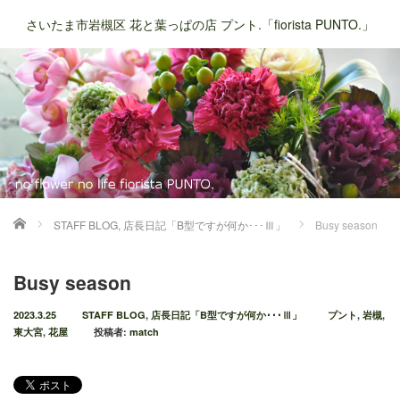
さいたま市岩槻区 花と葉っぱの店 プント.「fiorista PUNTO.」
ホーム
STAFF BLOG
,
店長日記「B型ですが何か･･･Ⅲ」
Busy season
Busy season
2023.3.25
STAFF BLOG
,
店長日記「B型ですが何か･･･Ⅲ」
プント
,
岩槻
,
東大宮
,
花屋
投稿者:
match