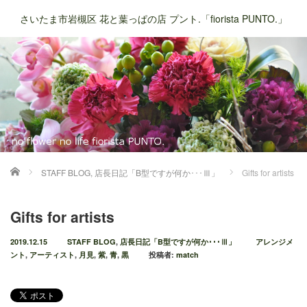
さいたま市岩槻区 花と葉っぱの店 プント.「fiorista PUNTO.」
ホーム
STAFF BLOG
,
店長日記「B型ですが何か･･･Ⅲ」
Gifts for artists
Gifts for artists
2019.12.15
STAFF BLOG
,
店長日記「B型ですが何か･･･Ⅲ」
アレンジメ
ント
,
アーティスト
,
月見
,
紫
,
青
,
黒
投稿者:
match