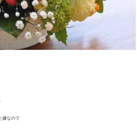
)
と嫌なので