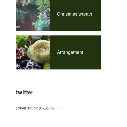
Christmas wreath
Arrangement
twitter
@fioristapuntoさんのツイート