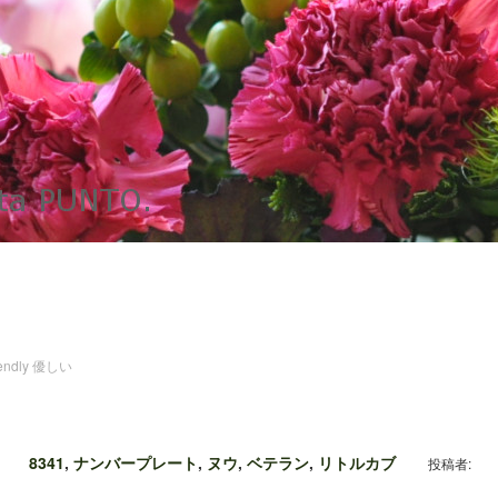
iendly 優しい
8341
,
ナンバープレート
,
ヌウ
,
ベテラン
,
リトルカブ
投稿者: