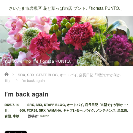
さいたま市岩槻区 花と葉っぱの店 プント.「fiorista PUNTO.」
ホーム
SRX
,
SRX
,
STAFF BLOG
,
オートバイ
,
店長日記「B型ですが何か･･･
Ⅲ」
I’m back again
I’m back again
2025.7.14
SRX
,
SRX
,
STAFF BLOG
,
オートバイ
,
店長日記「B型ですが何か･･･
Ⅲ」
600
,
FCR35
,
SRX
,
YAMAHA
,
キャブレター
,
バイク
,
メンテナンス
,
単気筒
,
岩槻
,
車検
投稿者:
match