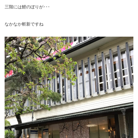
三階には鯉のぼりが･･･
なかなか斬新ですね