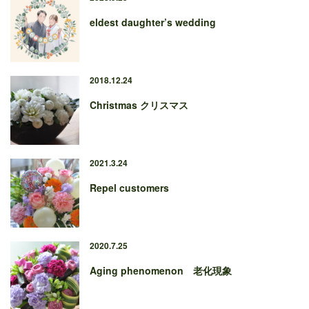
eldest daughter’s wedding
2018.12.24
Christmas クリスマス
2021.3.24
Repel customers
2020.7.25
Aging phenomenon 老化現象