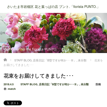
さいたま市岩槻区 花と葉っぱの店 プント.「fiorista PUNTO.」
ホーム
STAFF BLOG
,
店長日記「B型ですが何か･･･Ⅲ」
,
未分類
花束を
お届けしてきました･･･
花束をお届けしてきました･･･
2018.4.5
STAFF BLOG
,
店長日記「B型ですが何か･･･Ⅲ」
,
未分類
投稿
者:
match