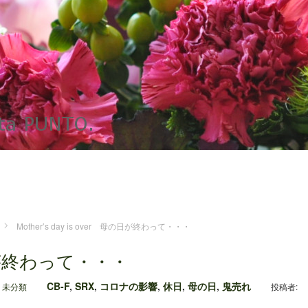
Mother’s day is over 母の日が終わって・・・
 母の日が終わって・・・
CB-F
,
SRX
,
コロナの影響
,
休日
,
母の日
,
鬼売れ
,
未分類
投稿者: