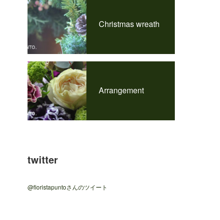
Christmas wreath
Arrangement
twitter
@fioristapuntoさんのツイート