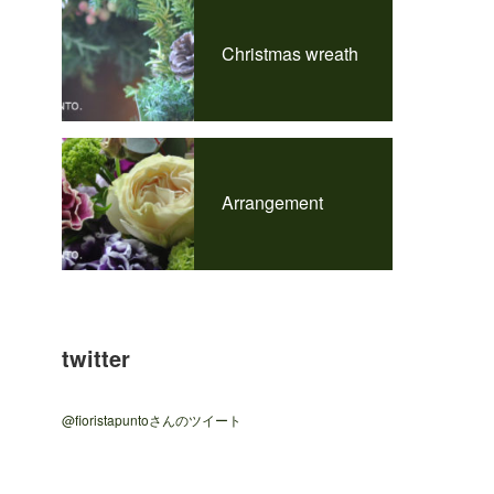
Christmas wreath
Arrangement
twitter
@fioristapuntoさんのツイート