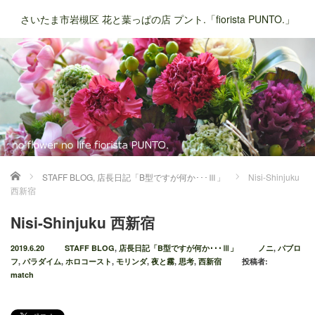
さいたま市岩槻区 花と葉っぱの店 プント.「fiorista PUNTO.」
ホーム
STAFF BLOG
,
店長日記「B型ですが何か･･･Ⅲ」
Nisi-Shinjuku
西新宿
Nisi-Shinjuku 西新宿
2019.6.20
STAFF BLOG
,
店長日記「B型ですが何か･･･Ⅲ」
ノニ
,
パブロ
フ
,
パラダイム
,
ホロコースト
,
モリンダ
,
夜と霧
,
思考
,
西新宿
投稿者:
match