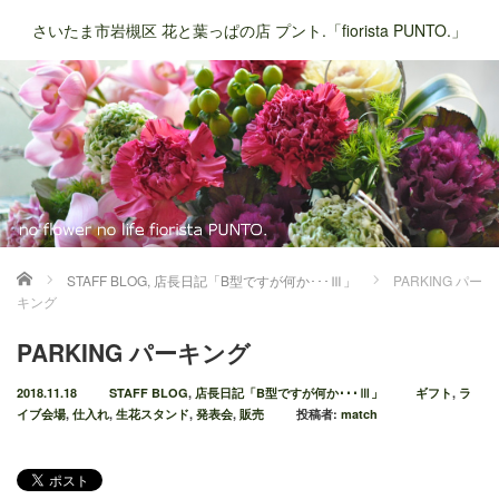
さいたま市岩槻区 花と葉っぱの店 プント.「fiorista PUNTO.」
ホーム
STAFF BLOG
,
店長日記「B型ですが何か･･･Ⅲ」
PARKING パー
キング
PARKING パーキング
2018.11.18
STAFF BLOG
,
店長日記「B型ですが何か･･･Ⅲ」
ギフト
,
ラ
イブ会場
,
仕入れ
,
生花スタンド
,
発表会
,
販売
投稿者:
match