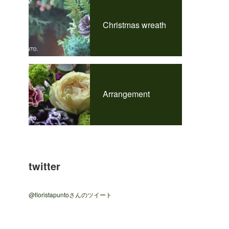
Christmas wreath
Arrangement
twitter
@fioristapuntoさんのツイート