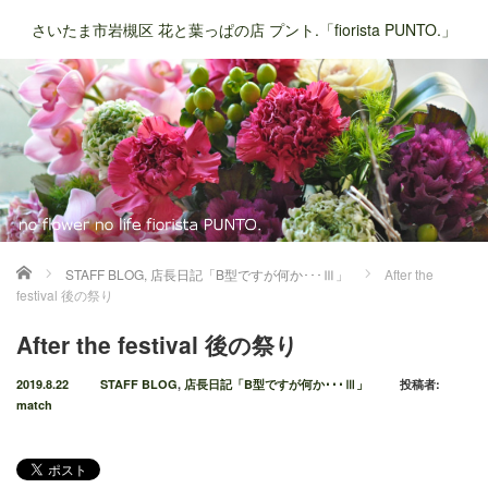
さいたま市岩槻区 花と葉っぱの店 プント.「fiorista PUNTO.」
ホーム
STAFF BLOG
,
店長日記「B型ですが何か･･･Ⅲ」
After the
festival 後の祭り
After the festival 後の祭り
2019.8.22
STAFF BLOG
,
店長日記「B型ですが何か･･･Ⅲ」
投稿者:
match