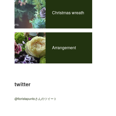
Christmas wreath
Arrangement
twitter
@fioristapuntoさんのツイート