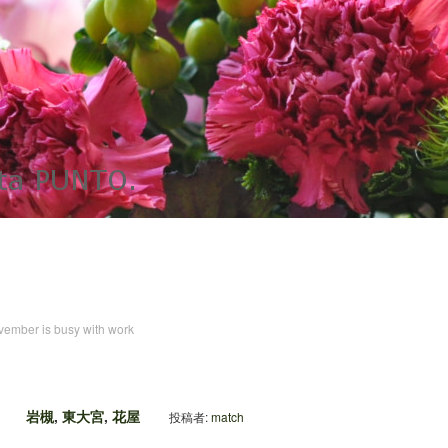
ember is busy with work
岩槻
,
東大宮
,
花屋
投稿者:
match