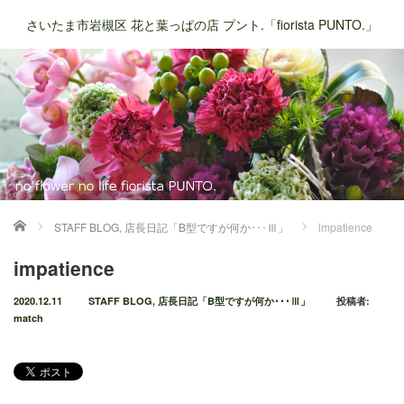
さいたま市岩槻区 花と葉っぱの店 プント.「fiorista PUNTO.」
ホーム
STAFF BLOG
,
店長日記「B型ですが何か･･･Ⅲ」
impatience
impatience
2020.12.11
STAFF BLOG
,
店長日記「B型ですが何か･･･Ⅲ」
投稿者:
match