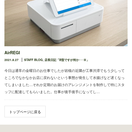
AirREGI
2021.8.27
STAFF BLOG
,
店長日記「B型ですが何か･･･Ⅲ」
今日は通常の金曜日のお仕事でしたが岩槻の近隣が工事渋滞でもう少しって
ところでなかなかお店に戻れないという事態が発生して水揚げなど遅くなっ
てしまいました…それか定期のお届けのアレンジメントを制作して特にスタ
ッフに配達してもらいました。仕事が後手後手になってし…
トップページに戻る