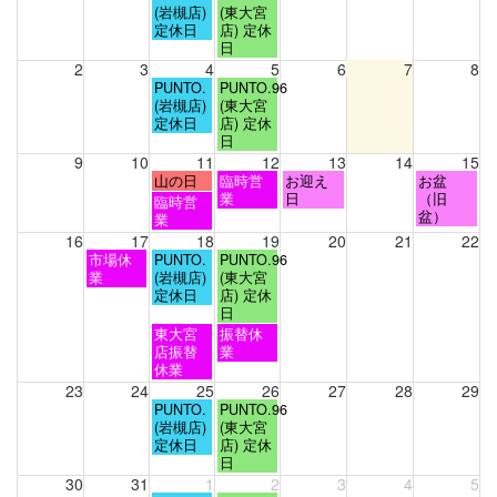
曜
曜
(岩槻店)
(東大宮
日,
日,
定休日
店) 定休
7
7
日
月
月
2
3
4
5
6
7
8
28th
29th
火
水
PUNTO.
PUNTO.96
2026
2026
曜
曜
(岩槻店)
(東大宮
日,
日,
定休日
店) 定休
8
8
日
月
月
9
10
11
12
13
14
15
4th
5th
火
水
木
土
山の日
臨時営
お迎え
お盆
2026
2026
曜
曜
曜
曜
業
日
（旧
火
臨時営
日,
日,
日,
日,
盆）
曜
業
8
8
8
8
日,
16
17
18
19
20
21
22
月
月
月
月
8
月
火
水
市場休
PUNTO.
PUNTO.96
11th
12th
13th
15th
月
曜
曜
曜
業
(岩槻店)
(東大宮
2026
2026
2026
2026
11th
日,
日,
日,
定休日
店) 定休
2026
8
8
8
日
月
月
月
火
水
東大宮
振替休
17th
18th
19th
曜
曜
店振替
業
2026
2026
2026
日,
日,
休業
8
8
23
24
25
26
27
28
29
月
月
火
水
PUNTO.
PUNTO.96
18th
19th
曜
曜
(岩槻店)
(東大宮
2026
2026
日,
日,
定休日
店) 定休
8
8
日
月
月
30
31
1
2
3
4
5
25th
26th