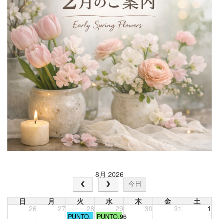
8月 2026
今日
日
月
火
水
木
金
土
26
27
28
29
30
31
1
火
水
PUNTO.
PUNTO.96