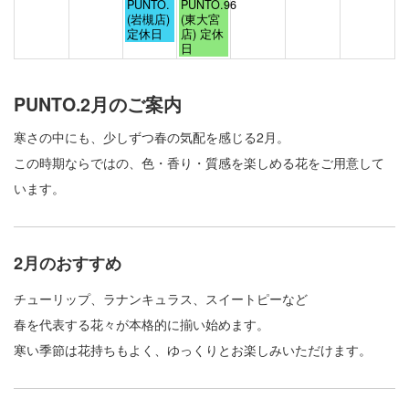
火
水
PUNTO.
PUNTO.96
2026
2026
曜
曜
(岩槻店)
(東大宮
日,
日,
定休日
店) 定休
9
9
日
月
月
1st
2nd
2026
2026
PUNTO.2月のご案内
寒さの中にも、少しずつ春の気配を感じる2月。
この時期ならではの、色・香り・質感を楽しめる花をご用意して
います。
2月のおすすめ
チューリップ、ラナンキュラス、スイートピーなど
春を代表する花々が本格的に揃い始めます。
寒い季節は花持ちもよく、ゆっくりとお楽しみいただけます。