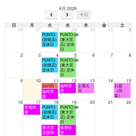
8月 2026
今日
日
月
火
水
木
金
土
26
27
28
29
30
31
1
火
水
PUNTO.
PUNTO.96
曜
曜
(岩槻店)
(東大宮
日,
日,
定休日
店) 定休
7
7
日
月
月
2
3
4
5
6
7
8
28th
29th
火
水
PUNTO.
PUNTO.96
2026
2026
曜
曜
(岩槻店)
(東大宮
日,
日,
定休日
店) 定休
8
8
日
月
月
9
10
11
12
13
14
15
4th
5th
火
水
木
土
山の日
臨時営
お迎え
お盆
2026
2026
曜
曜
曜
曜
業
日
（旧
火
臨時営
日,
日,
日,
日,
盆）
曜
業
8
8
8
8
日,
16
17
18
19
20
21
22
月
月
月
月
8
月
火
水
市場休
PUNTO.
PUNTO.96
11th
12th
13th
15th
月
曜
曜
曜
業
(岩槻店)
(東大宮
2026
2026
2026
2026
11th
日,
日,
日,
定休日
店) 定休
2026
8
8
8
日
月
月
月
火
水
東大宮
振替休
17th
18th
19th
曜
曜
店振替
業